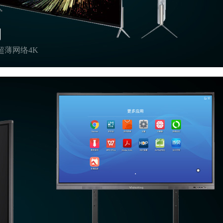
列
框超薄网络4K