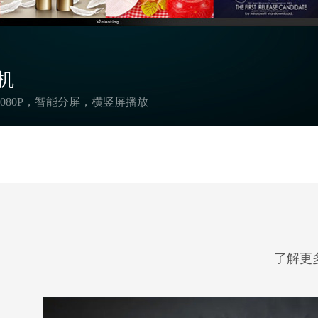
机
080P，智能分屏，横竖屏播放
了解更