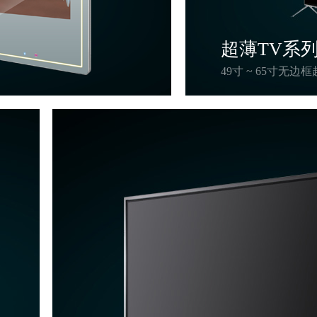
超薄TV系
49寸 ~ 65寸无边