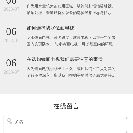
06
作为用水量较大的功用区域，装饰时从墙地砖铺设、
2023-07
吊顶处理、管道设备及设备的选择等都应思考防水防
潮的需要，并做周密安排。 墙地砖、石材铺设时应在
面层下做防水层，选用水泥沙浆将地上找平，涂防水
如何选择防水镜面电视
06
涂料，往后再铺一层1比2的水泥沙浆作为联络层，将
防水镜面电视，顾名思义，就是电视可以在一定的范
地砖等饰材铺贴上去，洒水后用木板拍实，抵达平坦
2023-07
围内实现防水。 防水镜面电视，可以是室内的环境下
健壮、接缝紧密。石
使用，也可以是室外的环境下使用。 对于需要进行室
内使用的电视，可以选择防水镜面电视，对于室外使
在选购镜面电视我们需要注意的事情
06
用的电视，可以选择户外镜面电视。那么，为什么电
因为镜面电视刚刚出世不久，或许我们平常人对其的
视会防水呢？ 电视之所以可以防水，是因为电视的内
2023-07
了解不够深入，所以我们在购买的时候会感觉到特别
部构造和
的困惑，如何才能够选择一个物美价廉的镜面电视
呢？本文将具体的为大家来讲解一些需要注意的事
情。 首先，在我们购买的时候我们需要注意询问这种
镜面电视的研发实力，其实我们不能认为越早的生产
在线留言
商他们的实力会更好，