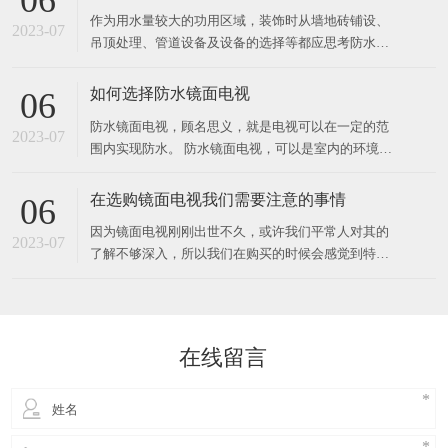
06
作为用水量较大的功用区域，装饰时从墙地砖铺设、
2023-07
吊顶处理、管道设备及设备的选择等都应思考防水防
潮的需要，并做周密安排。 墙地砖、石材铺设时应在
面层下做防水层，选用水泥沙浆将地上找平，涂防水
如何选择防水镜面电视
06
涂料，往后再铺一层1比2的水泥沙浆作为联络层，将
防水镜面电视，顾名思义，就是电视可以在一定的范
地砖等饰材铺贴上去，洒水后用木板拍实，抵达平坦
2023-07
围内实现防水。 防水镜面电视，可以是室内的环境下
健壮、接缝紧密。石
使用，也可以是室外的环境下使用。 对于需要进行室
内使用的电视，可以选择防水镜面电视，对于室外使
在选购镜面电视我们需要注意的事情
06
用的电视，可以选择户外镜面电视。那么，为什么电
因为镜面电视刚刚出世不久，或许我们平常人对其的
视会防水呢？ 电视之所以可以防水，是因为电视的内
2023-07
了解不够深入，所以我们在购买的时候会感觉到特别
部构造和
的困惑，如何才能够选择一个物美价廉的镜面电视
呢？本文将具体的为大家来讲解一些需要注意的事
情。 首先，在我们购买的时候我们需要注意询问这种
镜面电视的研发实力，其实我们不能认为越早的生产
在线留言
商他们的实力会更好，