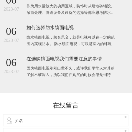
06
作为用水量较大的功用区域，装饰时从墙地砖铺设、
2023-07
吊顶处理、管道设备及设备的选择等都应思考防水防
潮的需要，并做周密安排。 墙地砖、石材铺设时应在
面层下做防水层，选用水泥沙浆将地上找平，涂防水
如何选择防水镜面电视
06
涂料，往后再铺一层1比2的水泥沙浆作为联络层，将
防水镜面电视，顾名思义，就是电视可以在一定的范
地砖等饰材铺贴上去，洒水后用木板拍实，抵达平坦
2023-07
围内实现防水。 防水镜面电视，可以是室内的环境下
健壮、接缝紧密。石
使用，也可以是室外的环境下使用。 对于需要进行室
内使用的电视，可以选择防水镜面电视，对于室外使
在选购镜面电视我们需要注意的事情
06
用的电视，可以选择户外镜面电视。那么，为什么电
因为镜面电视刚刚出世不久，或许我们平常人对其的
视会防水呢？ 电视之所以可以防水，是因为电视的内
2023-07
了解不够深入，所以我们在购买的时候会感觉到特别
部构造和
的困惑，如何才能够选择一个物美价廉的镜面电视
呢？本文将具体的为大家来讲解一些需要注意的事
情。 首先，在我们购买的时候我们需要注意询问这种
镜面电视的研发实力，其实我们不能认为越早的生产
在线留言
商他们的实力会更好，