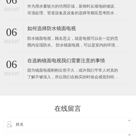
06
作为用水量较大的功用区域，装饰时从墙地砖铺设、
2023-07
吊顶处理、管道设备及设备的选择等都应思考防水防
潮的需要，并做周密安排。 墙地砖、石材铺设时应在
面层下做防水层，选用水泥沙浆将地上找平，涂防水
如何选择防水镜面电视
06
涂料，往后再铺一层1比2的水泥沙浆作为联络层，将
防水镜面电视，顾名思义，就是电视可以在一定的范
地砖等饰材铺贴上去，洒水后用木板拍实，抵达平坦
2023-07
围内实现防水。 防水镜面电视，可以是室内的环境下
健壮、接缝紧密。石
使用，也可以是室外的环境下使用。 对于需要进行室
内使用的电视，可以选择防水镜面电视，对于室外使
在选购镜面电视我们需要注意的事情
06
用的电视，可以选择户外镜面电视。那么，为什么电
因为镜面电视刚刚出世不久，或许我们平常人对其的
视会防水呢？ 电视之所以可以防水，是因为电视的内
2023-07
了解不够深入，所以我们在购买的时候会感觉到特别
部构造和
的困惑，如何才能够选择一个物美价廉的镜面电视
呢？本文将具体的为大家来讲解一些需要注意的事
情。 首先，在我们购买的时候我们需要注意询问这种
镜面电视的研发实力，其实我们不能认为越早的生产
在线留言
商他们的实力会更好，