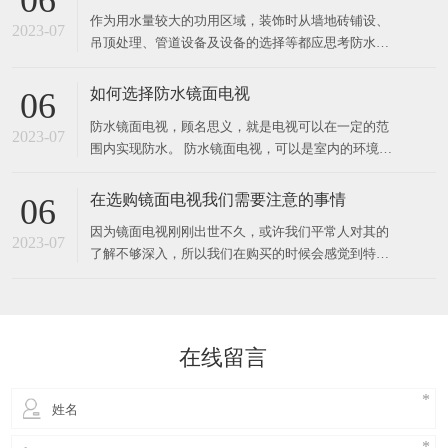
06
作为用水量较大的功用区域，装饰时从墙地砖铺设、
2023-07
吊顶处理、管道设备及设备的选择等都应思考防水防
潮的需要，并做周密安排。 墙地砖、石材铺设时应在
面层下做防水层，选用水泥沙浆将地上找平，涂防水
如何选择防水镜面电视
06
涂料，往后再铺一层1比2的水泥沙浆作为联络层，将
防水镜面电视，顾名思义，就是电视可以在一定的范
地砖等饰材铺贴上去，洒水后用木板拍实，抵达平坦
2023-07
围内实现防水。 防水镜面电视，可以是室内的环境下
健壮、接缝紧密。石
使用，也可以是室外的环境下使用。 对于需要进行室
内使用的电视，可以选择防水镜面电视，对于室外使
在选购镜面电视我们需要注意的事情
06
用的电视，可以选择户外镜面电视。那么，为什么电
因为镜面电视刚刚出世不久，或许我们平常人对其的
视会防水呢？ 电视之所以可以防水，是因为电视的内
2023-07
了解不够深入，所以我们在购买的时候会感觉到特别
部构造和
的困惑，如何才能够选择一个物美价廉的镜面电视
呢？本文将具体的为大家来讲解一些需要注意的事
情。 首先，在我们购买的时候我们需要注意询问这种
镜面电视的研发实力，其实我们不能认为越早的生产
在线留言
商他们的实力会更好，